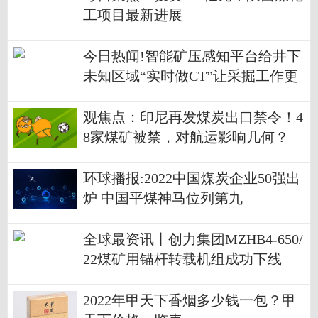
工项目最新进展
今日热闻!智能矿压感知平台给井下
未知区域“实时做CT”让采掘工作更
安全
观焦点：印尼再发煤炭出口禁令！4
8家煤矿被禁，对航运影响几何？
环球播报:2022中国煤炭企业50强出
炉 中国平煤神马位列第九
全球最资讯丨创力集团MZHB4-650/
22煤矿用锚杆转载机组成功下线
2022年甲天下香烟多少钱一包？甲