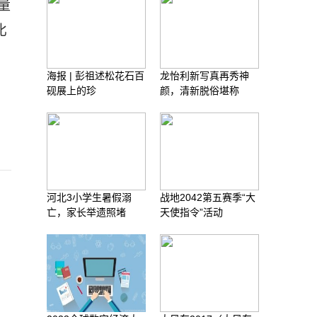
量
比
海报 | 彭祖述松花石百
龙怡利新写真再秀神
砚展上的珍
颜，清新脱俗堪称
河北3小学生暑假溺
战地2042第五赛季“大
亡，家长举遗照堵
天使指令”活动