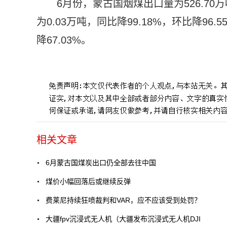
6月份，蒙古国烟煤出口量为526.70万
为0.03万吨，同比降99.18%，环比降9
降67.03%。
标签：
相关文章
6月蒙古国煤炭出口仍全部去往中国
煤价小幅回落后或继续反弹
费莱尼持续狂喷裁判和VAR，应不应该受到处罚？
大疆fpv沉浸式无人机（大疆发布沉浸式无人机DJI