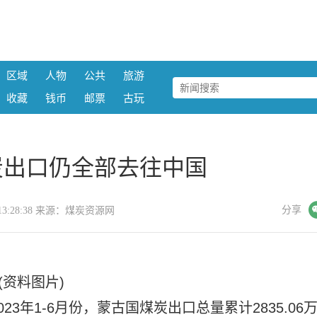
区域
人物
公共
旅游
收藏
钱币
邮票
古玩
炭出口仍全部去往中国
微信
分享
08 13:28:38 来源：煤炭资源网
(资料图片)
3年1-6月份，蒙古国煤炭出口总量累计2835.06