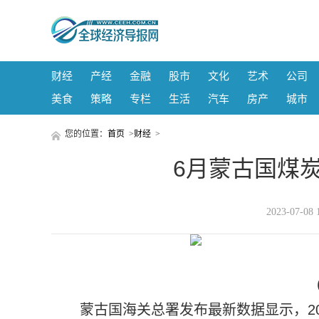
财经
产经
金融
股市
文化
艺术
公司
美食
策略
专栏
生活
汽车
房产
城市
您的位置：
首页
>
财经
>
6月蒙古国煤
2023-07-
蒙古国海关总署发布最新数据显示，202