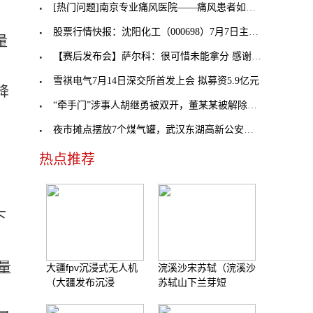
[热门问题]南京专业痛风医院——痛风患者如何通过饮
股票行情快报：沈阳化工（000698）7月7日主力资金净
量
【赛后发布会】萨尔科：很可惜未能拿分 感谢球员和
雪祺电气7月14日深交所首发上会 拟募资5.9亿元
降
“牵手门”涉事人胡继勇被双开，董某某被解除劳动合
夜市摊点摆放7个煤气罐，武汉东湖高新公安及时查处
热点推荐
下
量
大疆fpv沉浸式无人机
浣溪沙宋苏轼（浣溪沙
（大疆发布沉浸
苏轼山下兰芽短