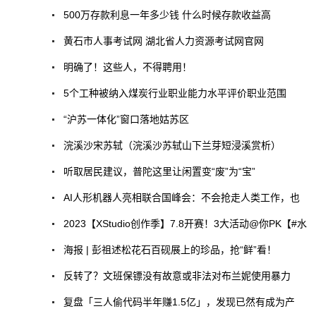
500万存款利息一年多少钱 什么时候存款收益高
黄石市人事考试网 湖北省人力资源考试网官网
明确了！这些人，不得聘用！
5个工种被纳入煤炭行业职业能力水平评价职业范围
“沪苏一体化”窗口落地姑苏区
浣溪沙宋苏轼（浣溪沙苏轼山下兰芽短浸溪赏析）
听取居民建议，普陀这里让闲置变“废”为“宝”
AI人形机器人亮相联合国峰会：不会抢走人类工作，也
2023【XStudio创作季】7.8开赛！3大活动@你PK【#水
海报 | 彭祖述松花石百砚展上的珍品，抢“鲜”看！
反转了？文班保镖没有故意或非法对布兰妮使用暴力
复盘「三人偷代码半年赚1.5亿」，发现已然有成为产