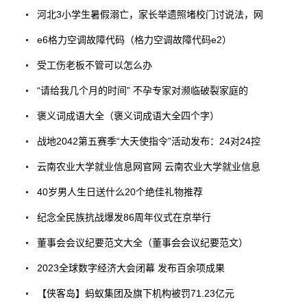
河北3小学生暑假溺亡，家长举遗照堵校门讨说法，网
e6格力空调故障代码（格力空调故障代码e2）
受工伤老板不管可以怎么办
“请给我几个月的时间” 不孕专家对濒临破裂家庭的
褒义词成语大全（褒义词成语大全四个字）
战地2042第五赛季“大天使指令”活动发布：24对24控
云南农业大学就业信息网官网 云南农业大学就业信息
40岁男人生日送什么20个绝佳礼物推荐
纪念全民族抗战爆发86周年仪式在京举行
董事会会议纪要范文大全（董事会会议纪要范文）
2023全球数字经济大会闭幕 发布百余项成果
【侠客岛】蚂蚁集团及旗下机构被罚71.23亿元