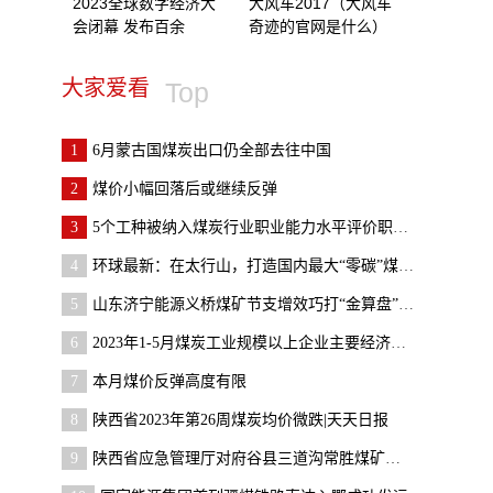
2023全球数字经济大
大风车2017（大风车
会闭幕 发布百余
奇迹的官网是什么）
大家爱看
Top
1
6月蒙古国煤炭出口仍全部去往中国
2
煤价小幅回落后或继续反弹
3
5个工种被纳入煤炭行业职业能力水平评价职业范围
4
环球最新：在太行山，打造国内最大“零碳”煤层气示
5
山东济宁能源义桥煤矿节支增效巧打“金算盘”-全球
6
2023年1-5月煤炭工业规模以上企业主要经济指标发布
7
本月煤价反弹高度有限
8
陕西省2023年第26周煤炭均价微跌|天天日报
9
陕西省应急管理厅对府谷县三道沟常胜煤矿等矿井安全