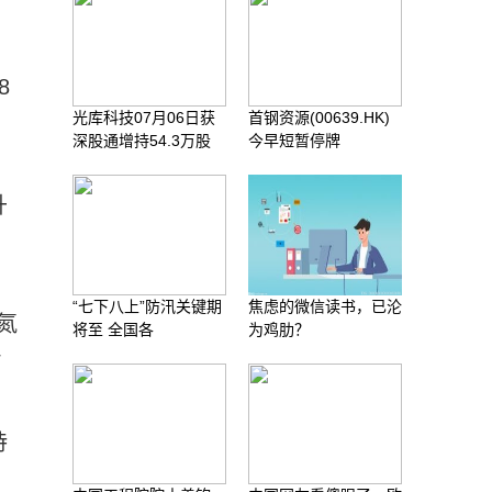
8
光库科技07月06日获
首钢资源(00639.HK)
深股通增持54.3万股
今早短暂停牌
升
“七下八上”防汛关键期
焦虑的微信读书，已沦
氮
将至 全国各
为鸡肋？
/
持