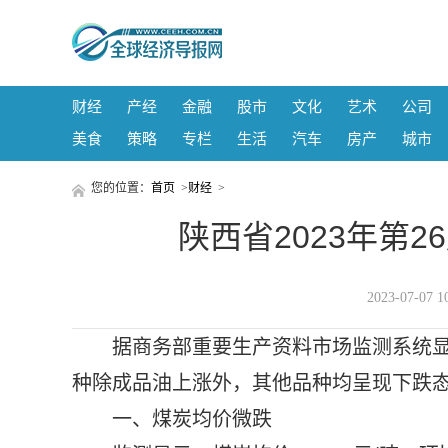
财经
产经
金融
股市
文化
艺术
公司
美食
策略
专栏
生活
汽车
房产
城市
您的位置：
首页
>
财经
>
陕西省2023年第
2023-07-0
据商务部重要生产资料市场监测系统显
种除成品油上涨外，其他品种均呈现下跌
一、煤炭均价微跌