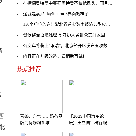
.
在捷德奥特曼中赛罗奥特曼不仅抢风头，而且还得了一
这就是索尼PlayStation 5界面的样子
150个单位入选！湖北省首批数字经济典型应用场景公
督促整治垃圾处理场 守护人民群众美好家园
公交车将装上“眼睛”，北京经开区发布五项数字经济
格
内容正在升级改造，请稍后再试！
热点推荐
比
西
喜茶、奈雪……奶茶品
【2023中国汽车论
牌为何纷纷扎堆
坛】王立国：出行服
批