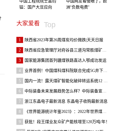
中国工程院院士盖钧
中国网友看傻眼了，欧
镒：国产大豆应向
洲“负数电费”
分
大家爱看
Top
1
陕西省2023年第26周煤炭均价微跌|天天日报
2
陕西省应急管理厅对府谷县三道沟常胜煤矿等矿井安全
3
国家能源集团首列疆煤铁路直达入鄂成功发运
4
业界首例！中国煤科煤科院联合完成5G井下低频大上行
5
国内一流！露天煤矿智能化破碎转运系统12 个月建成
6
中际装备未来发展趋势怎么样？中际装备宣传视频
7
浙江东晶电子最新消息 东晶电子收购最新消息
8
《世界能源统计年鉴2023》：2022年世界煤炭产量增长7.9%
9
获批！段王煤业友众矿产能核增至120万吨/年！