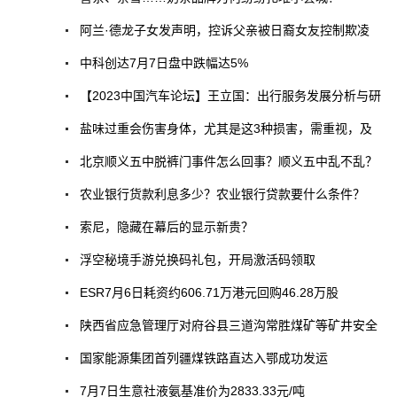
阿兰·德龙子女发声明，控诉父亲被日裔女友控制欺凌
中科创达7月7日盘中跌幅达5%
【2023中国汽车论坛】王立国：出行服务发展分析与研
盐味过重会伤害身体，尤其是这3种损害，需重视，及
北京顺义五中脱裤门事件怎么回事？顺义五中乱不乱？
农业银行货款利息多少？农业银行贷款要什么条件？
索尼，隐藏在幕后的显示新贵？
浮空秘境手游兑换码礼包，开局激活码领取
ESR7月6日耗资约606.71万港元回购46.28万股
陕西省应急管理厅对府谷县三道沟常胜煤矿等矿井安全
国家能源集团首列疆煤铁路直达入鄂成功发运
7月7日生意社液氨基准价为2833.33元/吨