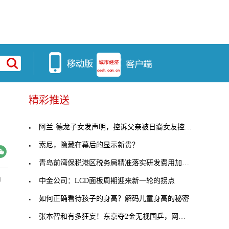
精彩推送
阿兰·德龙子女发声明，控诉父亲被日裔女友控制欺凌
索尼，隐藏在幕后的显示新贵？
青岛前湾保税港区税务局精准落实研发费用加计扣除新
品
中金公司：LCD面板周期迎来新一轮的拐点
如何正确看待孩子的身高？解码儿童身高的秘密
张本智和有多狂妄！东京夺2金无视国乒，网友：打得