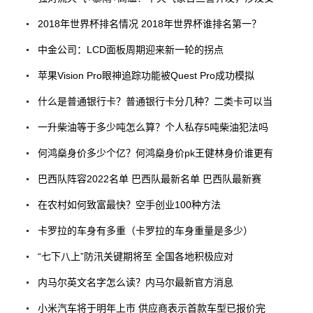
2018年世界杯排名情况 2018年世界杯谁排名第一？
中金公司：LCD面板周期迎来新一轮的拐点
苹果Vision Pro眼神追踪功能被Quest Pro成功模拟
什么是普通银行卡？普通银行卡分几种？二类卡可以当
一升柴油等于多少吨怎么算？个人私存5吨柴油犯法吗
何鸿燊身价多少个亿？何鸿燊身价pk王健林身价谁更有
巴西队阵容2022名单 巴西队最新名单 巴西队最新赛
在农村如何致富最快？空手创业100种方法
卡罗拉的车身有多重（卡罗拉的车身重量是多少）
“七下八上”防汛关键期将至 全国各地积极应对
内马尔英文名字怎么读？内马尔最新官方消息
小米汽车将于明年上市 供应商表示首款车型已报价完