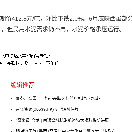
期价412.8元/吨，环比下跌2.0%。6月底陕西虽部
升，但民用水泥需求仍不高，水泥价格承压运行。
编辑推荐
喜茶、奈雪……奶茶品牌为何纷纷扎堆小县城？
首钢资源(00639.HK)今早短暂停牌
“毫米级”合龙 | 南通绕城疏港航道特大桥取得新进展
强对流天气+暴雨+高温！中央气象台三警齐发，涉及安