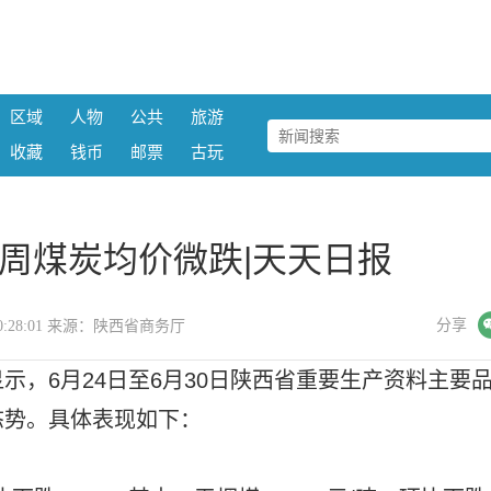
区域
人物
公共
旅游
收藏
钱币
邮票
古玩
26周煤炭均价微跌|天天日报
微信
分享
7 10:28:01 来源：陕西省商务厅
示，6月24日至6月30日陕西省重要生产资料主要
态势。具体表现如下：