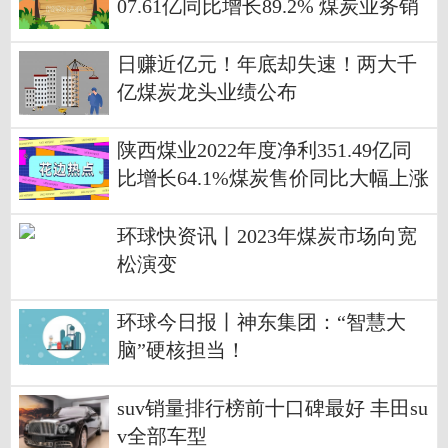
07.61亿同比增长89.2% 煤炭业务销
售价格上涨
日赚近亿元！年底却失速！两大千
亿煤炭龙头业绩公布
陕西煤业2022年度净利351.49亿同
比增长64.1%煤炭售价同比大幅上涨
环球快播
环球快资讯丨2023年煤炭市场向宽
松演变
环球今日报丨神东集团：“智慧大
脑”硬核担当！
suv销量排行榜前十口碑最好 丰田su
v全部车型