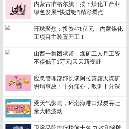
内蒙古准格尔旗：按下煤化工产业
绿色发展“快进键”|精彩看点
环球聚焦：投资478亿元！内蒙煤化
工项目主装置开工！
山西一集团承诺：煤矿工人月工资
不得低于1万元|天天新视野
应急管理部部长谈阿拉善露天煤矿
坍塌事故：十分痛心，教训十分深
刻-世界要闻
受天气影响，环渤海港口煤炭吞吐
量大幅波动
卫浴品牌排行榜前十名 九牧和箭牌