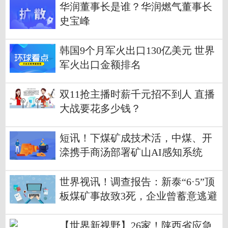
华润董事长是谁？华润燃气董事长
史宝峰
韩国9个月军火出口130亿美元 世界
军火出口金额排名
双11抢主播时薪千元招不到人 直播
大战要花多少钱？
短讯！下煤矿成技术活，中煤、开
滦携手商汤部署矿山AI感知系统
世界视讯！调查报告：新泰“6·5”顶
板煤矿事故致3死，企业曾蓄意逃避
监管
【世界新视野】26家！陕西省应急