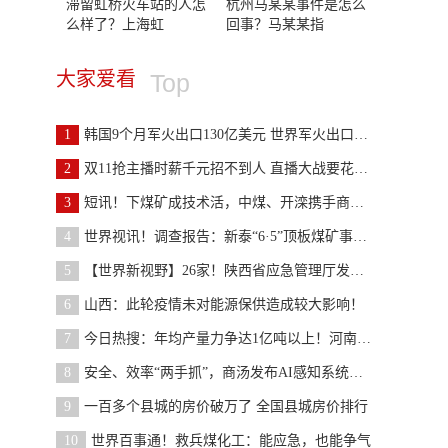
滞留虹桥火车站的人怎
杭州马某某事件是怎么
么样了？上海虹
回事？马某某指
大家爱看
Top
1
韩国9个月军火出口130亿美元 世界军火出口金额排名
2
双11抢主播时薪千元招不到人 直播大战要花多少钱？
3
短讯！下煤矿成技术活，中煤、开滦携手商汤部署矿山
4
世界视讯！调查报告：新泰“6·5”顶板煤矿事故致3
5
【世界新视野】26家！陕西省应急管理厅发布2022年12
6
山西：此轮疫情未对能源保供造成较大影响！​
7
今日热搜：年均产量力争达1亿吨以上！河南发文优化
8
安全、效率“两手抓”，商汤发布AI感知系统助智能矿
9
一百多个县城的房价破万了 全国县城房价排行
10
世界百事通！救兵煤化工：能应急，也能争气