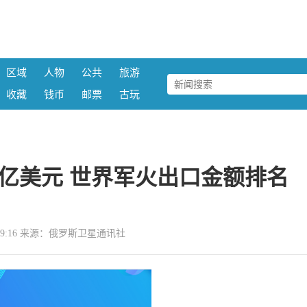
区域
人物
公共
旅游
收藏
钱币
邮票
古玩
0亿美元 世界军火出口金额排名
 13:59:16 来源：俄罗斯卫星通讯社