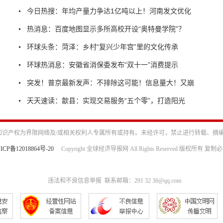
今日热搜：年均产量力争达1亿吨以上！河南发文优化
热消息：百度地图显示多所高校开设“奥特曼学院”？
环球头条：菏泽：乡村“复兴少年宫”里的文化传承
环球热消息：安徽省消保委发布“双十一”消费提示
突发！普京最新发声：不排除这可能！信息量大！又崩
天天速读：歙县：实现交易服务“五个零”，打造阳光
识产权为界限网络及/或相关权利人专属所有或持有。未经许可，禁止进行转载、摘
ICP备12018864号-20
Copyright 全球经济导报网 All Rights Reserved 版权所有 复制
违法和不良信息举报 联系邮箱：291 32 36@qq.com