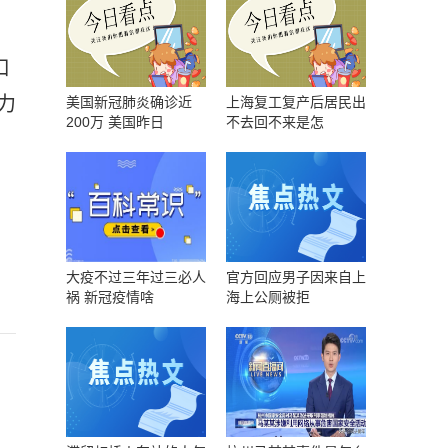
口
力
美国新冠肺炎确诊近
上海复工复产后居民出
200万 美国昨日
不去回不来是怎
大疫不过三年过三必人
官方回应男子因来自上
祸 新冠疫情啥
海上公厕被拒