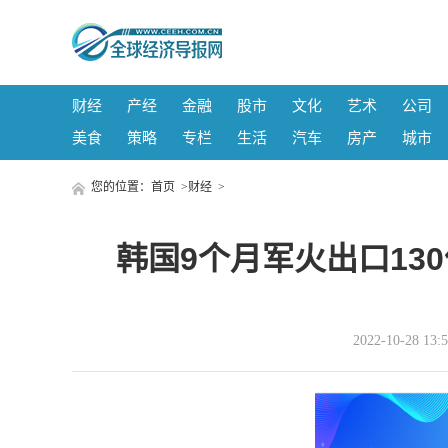
财经
产经
金融
股市
文化
艺术
公司
美食
策略
专栏
生活
汽车
房产
城市
您的位置：
首页
>
财经
>
韩国9个月军火出口13
2022-10-28