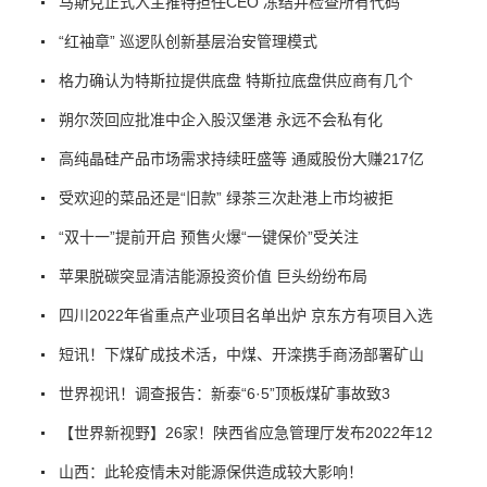
马斯克正式入主推特担任CEO 冻结并检查所有代码
“红袖章” 巡逻队创新基层治安管理模式
格力确认为特斯拉提供底盘 特斯拉底盘供应商有几个
朔尔茨回应批准中企入股汉堡港 永远不会私有化
高纯晶硅产品市场需求持续旺盛等 通威股份大赚217亿
受欢迎的菜品还是“旧款” 绿茶三次赴港上市均被拒
“双十一”提前开启 预售火爆“一键保价”受关注
苹果脱碳突显清洁能源投资价值 巨头纷纷布局
四川2022年省重点产业项目名单出炉 京东方有项目入选
短讯！下煤矿成技术活，中煤、开滦携手商汤部署矿山
世界视讯！调查报告：新泰“6·5”顶板煤矿事故致3
【世界新视野】26家！陕西省应急管理厅发布2022年12
山西：此轮疫情未对能源保供造成较大影响！​