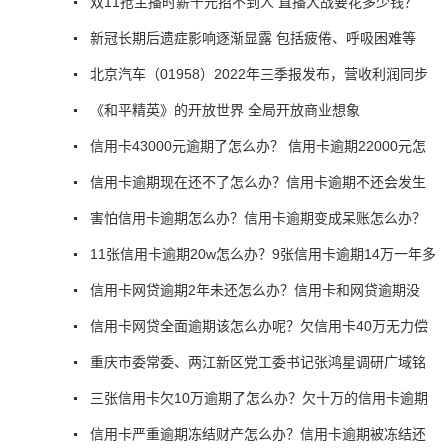
双11抢主播时薪千元招不到人 直播大战要花多少钱？
新冠长期后遗症影响逐渐显露 包括疲倦、呼吸困难等
北京汽车（01958）2022年三季报发布，营收利润同步
《和平精英》的开放世界 全局开放商业想象
信用卡43000元逾期了怎么办？ 信用卡逾期22000元怎
信用卡逾期现在还不了怎么办？信用卡逾期不还会发生
害怕信用卡逾期怎么办？信用卡逾期变成呆账怎么办？
11张信用卡逾期20w怎么办？9张信用卡逾期14万一年多
信用卡网贷逾期2年未还怎么办？信用卡和网贷逾期没
信用卡网贷全面逾期该怎么办呢？欠信用卡40万无力偿
重庆市委常委、两江新区党工委书记张鸿星调研广域铭
三张信用卡欠10万逾期了怎么办？欠十万的信用卡逾期
信用卡严重逾期冻结财产怎么办？信用卡逾期被冻结还