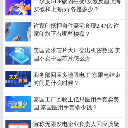
一季度GDP版图生变!安徽反超上海
安徽和上海gdp各是多少？
许家印抵押自住豪宅套现2.47亿 许
家印旗下有哪些楼盘？
美国要求芯片大厂交出机密数据 美
国不卖中国芯片怎么办
商务部回应多地限电 广东限电结束
时间是什么时候？
泰国工厂回收上亿只医用手套卖美
国 泰国医用手套多少钱？
宣称无限发电企业负责人回应质疑