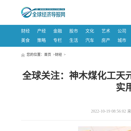
财经
产经
金融
股市
文化
艺术
公司
美食
策略
专栏
生活
汽车
房产
城市
您的位置：
首页
>
财经
>
全球关注：神木煤化工天元
实
2022-10-19 08: