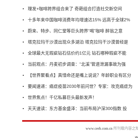
理发+咖啡跨界组合来了 奇葩组合打造社交新空间
十多年来中国咖啡消费年均增速达15% 远高于全球2%
蔚来、特步、同仁堂等巨头跨界“喝”咖啡 醉翁之意
塔克拉玛干沙漠出现众多湖泊 塔克拉玛干沙漠曾经是
全球最大无瑕疵钻石估价约1亿元 钻石哪种瑕疵不能
当前观点：丹麦初步调查：“北溪”管道泄漏事故为强
【世界聚看点】真惜命还是嘴上说说？年龄职业有区分
要闻速递：癌症疫苗2030年前问世？专家：攻克癌症为
世界焦点！千亿私募巨头最新发声！
天天速读：东方基金盛泽：当前布局沪深300指数 投
www.ceeh.com.cn
所刊载内容之知