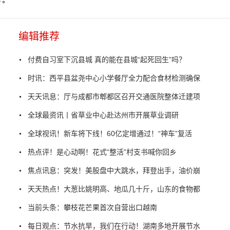
编辑推荐
付费自习室下沉县城 真的能在县城“起死回生”吗？
时讯：西平县盆尧中心小学餐厅全力配合食材检测确保
天天讯息：厅与成都市郫都区召开交通医院整体迁建项
全球最资讯丨省草业中心赴达州市开展草业调研
全球视讯！新车将下线！60亿定增通过！“神车”复活
热点评！是心动啊！花式“整活”村支书喊你回乡
焦点讯息：突发！美股盘中大跳水，拜登出手，油价崩
天天热点！大葱比姚明高、地瓜几十斤，山东的食物都
当前头条：攀枝花芒果首次自营出口越南
每日观点：节水抗旱，我们在行动！湖南多地开展节水