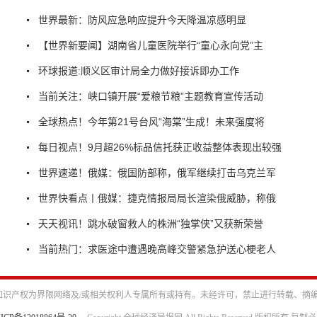
世界最新：防风应急响应提升今天降温凉感明显
【世界新要闻】湖南省儿童医院举行“童心永向党”主
环球报道:顺义区审计局全力做好接诉即办工作
当前关注：峡口镇开展“爱粮节粮”主题教育宣传活动
全球热点！今年第21号台风“海棠”生成！未来强度将
每日视点！9月超26%标品信托获正收益整体表现出较强
世界速递！俄媒：俄国防部称，俄军继续打击乌克兰军
世界快看点丨俄媒：捷克情报局局长渲染俄威胁，称俄
天天视讯！跳水破窗救人的株洲“独掌侠”又获新荣誉
当前热门：求医途中遭遇晚高峰交警紧急护送心梗老人
识产权为界限网络及/或相关权利人专属所有或持有。未经许可，禁止进行转载、摘