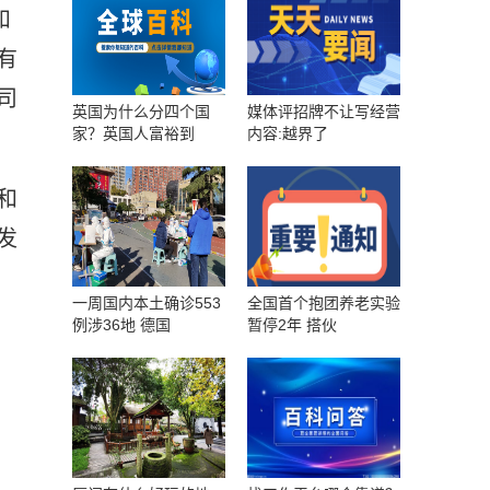
和
有
司
英国为什么分四个国
媒体评招牌不让写经营
家？英国人富裕到
内容:越界了
和
发
一周国内本土确诊553
全国首个抱团养老实验
例涉36地 德国
暂停2年 搭伙