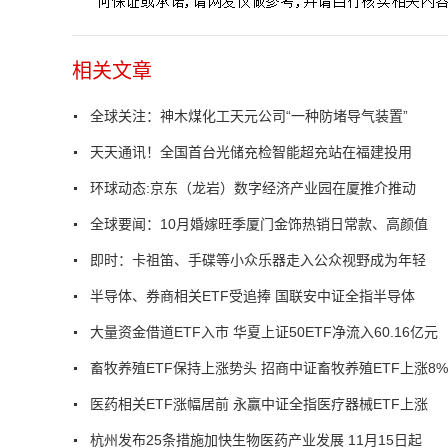
相关文章
全球关注：神木煤化工天元公司“一种防堵导气装置”
天天通讯！全国首台光储充检智能超充站在福建投用
环球动态:京东（龙岩）数字经济产业园在厦推介推动
全球要闻：10月婚嫁旺季厦门金饰热销日常款、高颜值
即时：卡祖笛、手碟等小众乐器走入公众视野成为年轻
半导体、券商相关ETF受追捧 国联安中证全指半导体
大量资金借道ETF入市 华夏上证50ETF净流入60.16亿元
畜牧养殖ETF保持上涨势头 招商中证畜牧养殖ETF上涨8%
医药相关ETF涨幅居前 永赢中证全指医疗器械ETF上涨
杭州发布25条措施加快生物医药产业发展 11月15日起