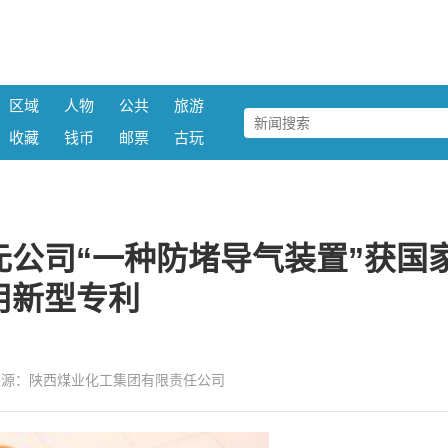
区域
人物
公共
旅游
收藏
钱币
邮票
古玩
公司“一种防堵导气装置”获国
用新型专利
56:02 来源：陕西煤业化工集团有限责任公司