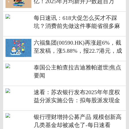
亿！2025年月均新开户数超百万
每日速讯：618大促怎么买才不踩
坑？消费前先做这件事能省很多麻
烦
六福集团(00590.HK)再涨超6%，截
至发稿，涨5.88%，报22.7港元，成
交额3623.06万港元-焦点关注
泰国公主帕查拉吉迪雅帕逝世|焦点
要闻
速看：苏农银行发布2025年年度权
益分派实施公告：拟每股派发现金
红利0.12元
银行理财增持公募产品 规模创新高
几类基金却被减仓了-每日速看