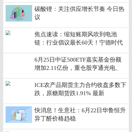
碳酸锂：关注供应增长节奏 今日热
议
焦点速读：缩短账期风吹到电池
链：行业倡议最长60天！宁德时代
等表态
6月25日中证500ETF嘉实基金份额
增加2.11亿份，重仓股亨通光电、
赤峰黄金、佰维存储-前沿热点
ICE农产品期货主力合约收盘多数下
跌，原糖期货跌1.91% 最新
快消息！生意社：6月22日华鲁恒升
异丁醛价格趋稳