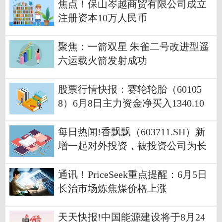
焦点！保山岑越商贸有限公司成立
注册资本10万人民币
聚焦：一箭双星 朱雀二号改进型遥
六运载火箭发射成功
股票行情快报：赛轮轮胎（60105
8）6月8日主力资金净买入1340.10
万元
每日热闻!香飘飘（603711.SH）新
增一起对外投资，被投资公司为长
沙泉仲创业投资合伙企业（有限合
伙）
通讯！PriceSeek重点提醒：6月5日
长治市场炼焦煤价格上涨
天天快报!中国能源建设将于8月24