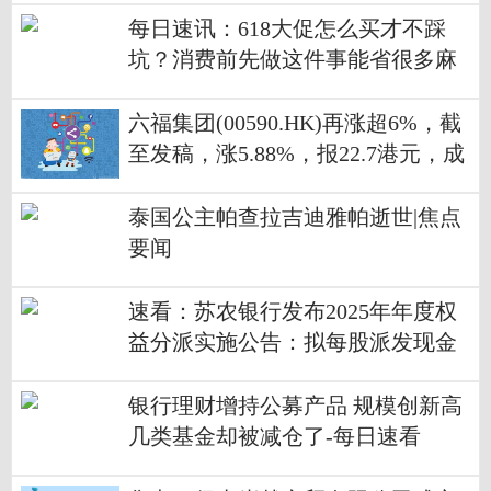
每日速讯：618大促怎么买才不踩
坑？消费前先做这件事能省很多麻
烦
六福集团(00590.HK)再涨超6%，截
至发稿，涨5.88%，报22.7港元，成
交额3623.06万港元-焦点关注
泰国公主帕查拉吉迪雅帕逝世|焦点
要闻
速看：苏农银行发布2025年年度权
益分派实施公告：拟每股派发现金
红利0.12元
银行理财增持公募产品 规模创新高
几类基金却被减仓了-每日速看