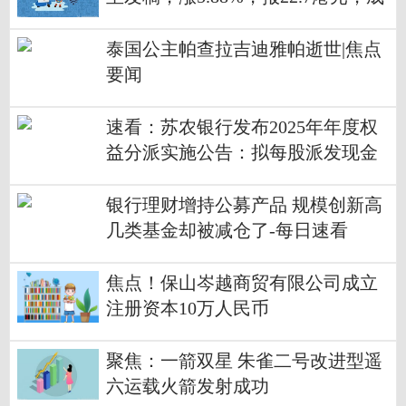
交额3623.06万港元-焦点关注
泰国公主帕查拉吉迪雅帕逝世|焦点
要闻
速看：苏农银行发布2025年年度权
益分派实施公告：拟每股派发现金
红利0.12元
银行理财增持公募产品 规模创新高
几类基金却被减仓了-每日速看
焦点！保山岑越商贸有限公司成立
注册资本10万人民币
聚焦：一箭双星 朱雀二号改进型遥
六运载火箭发射成功