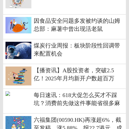
因食品安全问题多发被约谈的山姆
总部：麻薯中曾出现活老鼠
煤炭行业周报：板块阶段性回调带
来配置机会
【播资讯】A股投资者，突破2.5
亿！2025年月均新开户数超百万
每日速讯：618大促怎么买才不踩
坑？消费前先做这件事能省很多麻
烦
六福集团(00590.HK)再涨超6%，截
至发稿，涨5.88%，报22.7港元，成