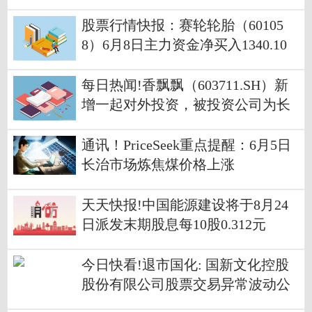
股票行情快报：赛轮轮胎（60105
8）6月8日主力资金净买入1340.10
万元
每日热闻!香飘飘（603711.SH）新
增一起对外投资，被投资公司为长
沙泉仲创业投资合伙企业（有限合
伙）
通讯！PriceSeek重点提醒：6月5日
长治市场炼焦煤价格上涨
天天快报!中国能源建设将于8月24
日派发末期股息每10股0.312元
今日快看!退市国化: 国新文化控股
股份有限公司股票交易异常波动公
告