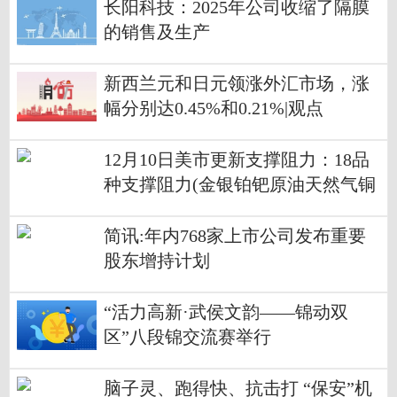
长阳科技：2025年公司收缩了隔膜
的销售及生产
新西兰元和日元领涨外汇市场，涨
幅分别达0.45%和0.21%|观点
12月10日美市更新支撑阻力：18品
种支撑阻力(金银铂钯原油天然气铜
及十大货币对)
简讯:年内768家上市公司发布重要
股东增持计划
“活力高新·武侯文韵——锦动双
区”八段锦交流赛举行
脑子灵、跑得快、抗击打 “保安”机