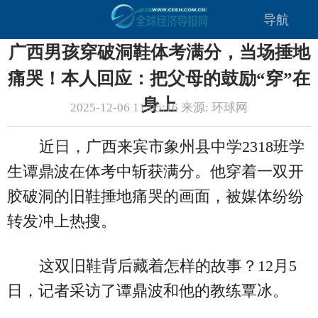
导航
广西男孩穿破洞鞋体考满分，当场捶地
痛哭！本人回应：把父母的鼓励“穿”在
身上
2025-12-06 11:05:16 来源: 环球网
近日，广西来宾市象州县中学2318班学
生谭鼎波在体考中斩获满分。他穿着一双开
胶破洞的旧鞋捶地痛哭的画面，被媒体纷纷
转发冲上热搜。
这双旧鞋背后藏着怎样的故事？12月5
日，记者采访了谭鼎波和他的教练覃冰。