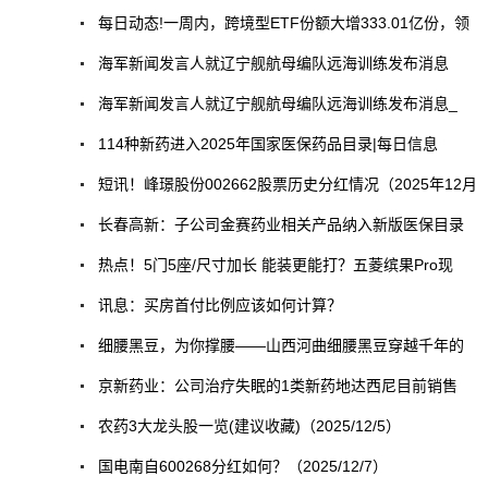
每日动态!一周内，跨境型ETF份额大增333.01亿份，领
海军新闻发言人就辽宁舰航母编队远海训练发布消息
海军新闻发言人就辽宁舰航母编队远海训练发布消息_
114种新药进入2025年国家医保药品目录|每日信息
短讯！峰璟股份002662股票历史分红情况（2025年12月
长春高新：子公司金赛药业相关产品纳入新版医保目录
热点！5门5座/尺寸加长 能装更能打？五菱缤果Pro现
讯息：买房首付比例应该如何计算？
细腰黑豆，为你撑腰——山西河曲细腰黑豆穿越千年的
京新药业：公司治疗失眠的1类新药地达西尼目前销售
农药3大龙头股一览(建议收藏)（2025/12/5）
国电南自600268分红如何？（2025/12/7）