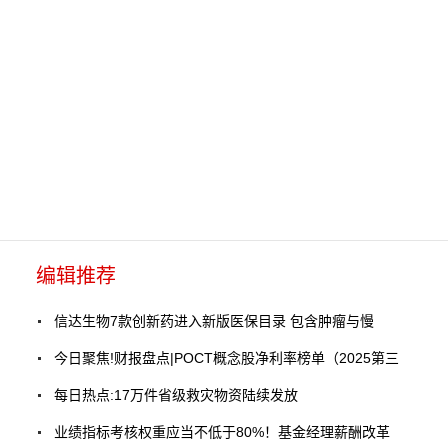
编辑推荐
信达生物7款创新药进入新版医保目录 包含肿瘤与慢
今日聚焦!财报盘点|POCT概念股净利率榜单（2025第三
每日热点:17万件省级救灾物资陆续发放
业绩指标考核权重应当不低于80%！基金经理薪酬改革