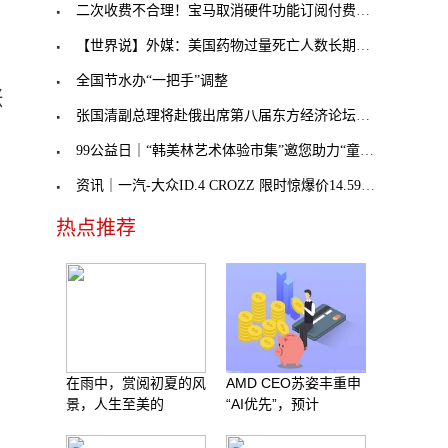
二次收费不合理！宝马取消硬件功能订阅付费，奔驰不
【世界说】外媒：美国药物过量死亡人数长期处于历史
全国节水办“一把手”调整
涨
张国清副总理将赴俄出席第八届东方经济论坛，外交部
99公益日｜“韩美林艺术体验市集”邀您助力“童音童
资讯｜一汽-大众ID.4 CROZZ 限时惊爆价14.59万元起
热点推荐
在雨中，赏阅初夏的风
AMD CEO苏姿丰重申
景，人生至美的
“AI优先”，预计