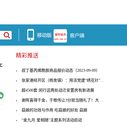
精彩推送
产
叔丁基丙烯酰胺商品报价动态（2023-09-09）
张家港经开区（杨舍镇）：用活党建“绣花针”，穿起
超4500套 闵行这两处动迁安置房有新进展
谢晖喜得千金，于根伟让3分就当随礼了！大连人客战
菇娘的功效与作用 吃菇娘的好处 菇娘
“金九月·爱相随”主题系列活动启动