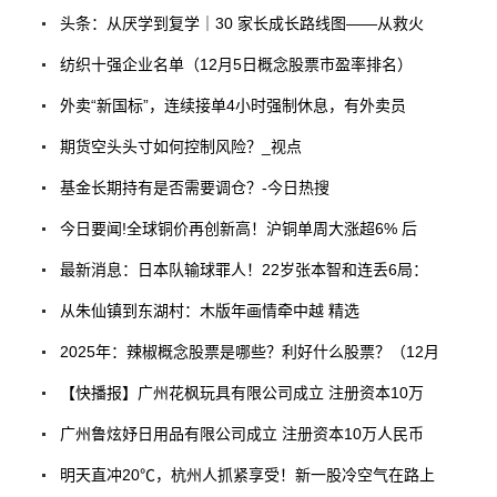
头条：从厌学到复学｜30 家长成长路线图——从救火
纺织十强企业名单（12月5日概念股票市盈率排名）
外卖“新国标”，连续接单4小时强制休息，有外卖员
期货空头头寸如何控制风险？_视点
基金长期持有是否需要调仓？-今日热搜
今日要闻!全球铜价再创新高！沪铜单周大涨超6% 后
最新消息：日本队输球罪人！22岁张本智和连丢6局：
从朱仙镇到东湖村：木版年画情牵中越 精选
2025年：辣椒概念股票是哪些？利好什么股票？（12月
【快播报】广州花枫玩具有限公司成立 注册资本10万
广州鲁炫妤日用品有限公司成立 注册资本10万人民币
明天直冲20℃，杭州人抓紧享受！新一股冷空气在路上