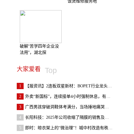
饭煲维修服务地
破解“苦学四年企业没
法用”，湖北探
大家爱看
Top
1
【报资讯】2连板双星新材：BOPET行业龙头企业达成减
2
外卖“新国标”，连续接单4小时强制休息，有外卖员
3
广西男孩穿破洞鞋体考满分，当场捶地痛哭！本人回应
4
长阳科技：2025年公司收缩了隔膜的销售及生产
5
即时：晾衣架上的“微治理”！城中村改造有秩序、有