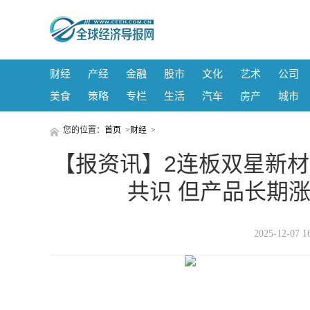
财经
产经
金融
股市
文化
艺术
公司
美食
策略
专栏
生活
汽车
房产
城市
您的位置：
首页
>
财经
>
【报资讯】2连板双星新材
共识 但产品长期
2025-12-0