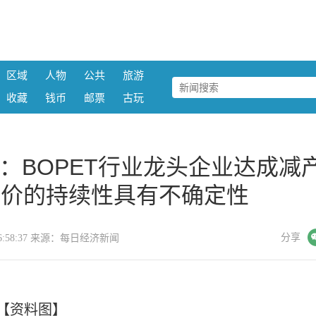
区域
人物
公共
旅游
收藏
钱币
邮票
古玩
：BOPET行业龙头企业达成减
涨价的持续性具有不确定性
微信
分享
7 16:58:37 来源：每日经济新闻
【资料图】