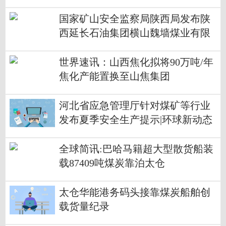
国家矿山安全监察局陕西局发布陕
西延长石油集团横山魏墙煤业有限
公司恢复生产的公告
世界速讯：山西焦化拟将90万吨/年
焦化产能置换至山焦集团
河北省应急管理厅针对煤矿等行业
发布夏季安全生产提示|环球新动态
全球简讯:巴哈马籍超大型散货船装
载87409吨煤炭靠泊太仓
太仓华能港务码头接靠煤炭船舶创
载货量纪录