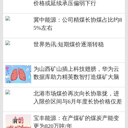
价格或延续承压偏弱下行
冀中能源：公司精煤长协煤占比约8
5%左右
世界热讯:短期煤价逐渐转稳
为山西矿山插上科技翅膀，华为云
数据库助力精英数智打造煤矿大脑
热门看点
北港市场煤价再次向长协靠拢，进
入限价区间与6月年度长协价格仅差
不到60元 天天热资讯
宝丰能源：在产煤矿的煤炭产能变
更为820万吨/年