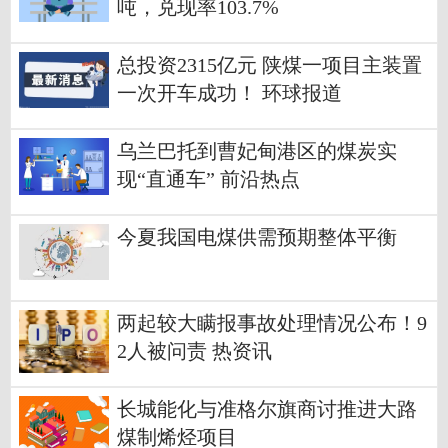
吨，兑现率103.7%
总投资2315亿元 陕煤一项目主装置
一次开车成功！ 环球报道
乌兰巴托到曹妃甸港区的煤炭实
现“直通车” 前沿热点
今夏我国电煤供需预期整体平衡
两起较大瞒报事故处理情况公布！9
2人被问责 热资讯
长城能化与准格尔旗商讨推进大路
煤制烯烃项目