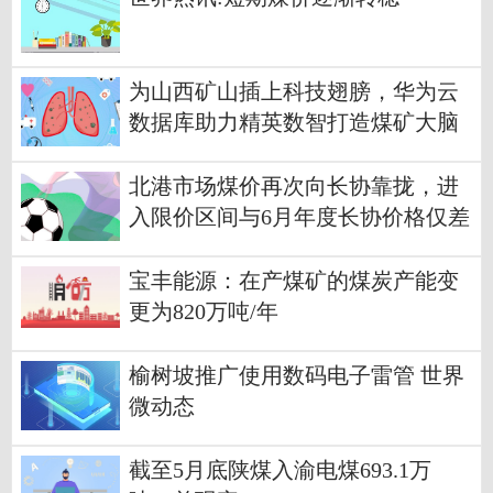
为山西矿山插上科技翅膀，华为云
数据库助力精英数智打造煤矿大脑
热门看点
北港市场煤价再次向长协靠拢，进
入限价区间与6月年度长协价格仅差
不到60元 天天热资讯
宝丰能源：在产煤矿的煤炭产能变
更为820万吨/年
榆树坡推广使用数码电子雷管 世界
微动态
截至5月底陕煤入渝电煤693.1万