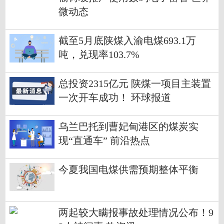
微动态
截至5月底陕煤入渝电煤693.1万
吨，兑现率103.7%
总投资2315亿元 陕煤一项目主装置
一次开车成功！ 环球报道
乌兰巴托到曹妃甸港区的煤炭实
现“直通车” 前沿热点
今夏我国电煤供需预期整体平衡
两起较大瞒报事故处理情况公布！9