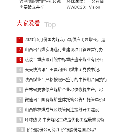
遏制隐形就业性别歧视
环球速读：一文看懂
需要破立并举
WWDC23：Vision
大家爱看
Top
1
2023年5月份国内煤炭市场供应明显增长，运输能力充
2
山西出台煤炭洗选行业建设项目管理暂行办法|速递
3
热议：重庆设计院中标重庆盛泰煤业有限公司年产精煤
4
天天快资讯：王昌润任川煤集团党委书记、董事长，王
5
陕西煤业：严格按照已签订的中长期合同执行
6
吉林省要求停产煤矿企业尽快恢复生产，尽快复产出煤
7
微速讯：国有煤矿整体托管公告！托管单价48.84元/吨！
8
山西柳林煤成气区块管网连接线开工建设
9
环球热议:中安煤化工改造优化工程最重设备顺利吊装
10
侨银股份公司简介 侨银股份是国企吗？