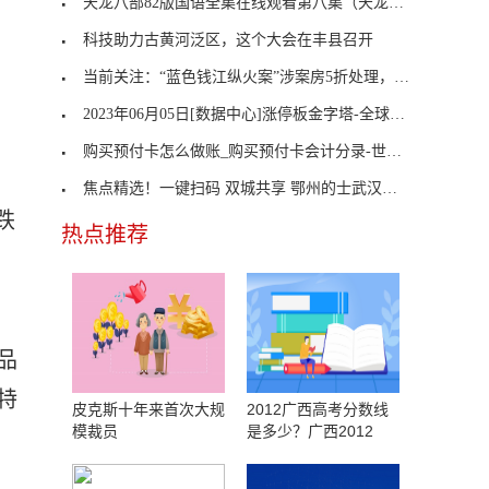
天龙八部82版国语全集在线观看第八集（天龙八部82版
科技助力古黄河泛区，这个大会在丰县召开
当前关注：“蓝色钱江纵火案”涉案房5折处理，只卖2
2023年06月05日[数据中心]涨停板金字塔-全球即时看
购买预付卡怎么做账_购买预付卡会计分录-世界滚动
焦点精选！一键扫码 双城共享 鄂州的士武汉加气
跌
热点推荐
品
特
皮克斯十年来首次大规
2012广西高考分数线
模裁员
是多少？广西2012