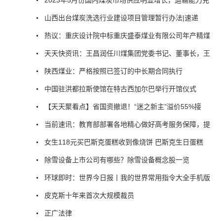
山西出台煤炭洗选行业建设项目管理暂行办法|速递
热议：重庆设计院中标重庆盛泰煤业有限公司年产精煤
天天快资讯：王昌润任川煤集团党委书记、董事长，王
陕西煤业：严格按照已签订的中长期合同执行
中国驻洪都拉斯使馆在特古西加尔巴举行开馆仪式
【天天聚看点】省国资撤退！“迷之新主”溢价55%接
当前速讯：教育部部署各地精心做好高考服务保障，提
女生118元买巴斯克蛋糕收到像烧饼 巴斯克生日蛋糕
除雪设备上市公司有哪些？除雪设备概念股一览
环球即时：世界今日报丨我的世界常用指令大全手机版
皮克斯十年来首次大规模裁员
正广法律