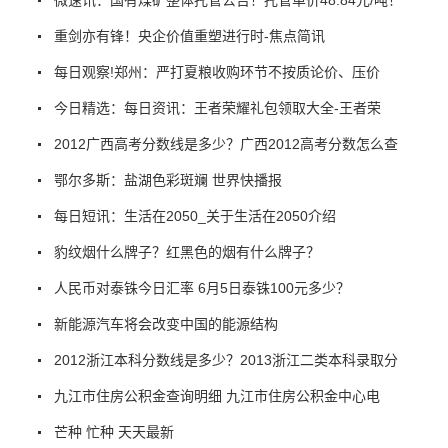
重剑亦有锋！央企价值重塑进行时-焦点简讯
每日观察!郑州：严打夏粮收购环节不按质论价、压价
今日精选：每日资讯：王者荣耀礼包领取大全-王者荣
2012广西高考分数线是多少？广西2012高考分数怎么查
鄂尔多斯：盐湖色彩斑斓 世界快播报
每日短讯：生活在2050_关于生活在2050介绍
豹纹烟什么牌子？红黑色的烟有什么牌子？
人民币对泰铢今日汇率 6月5日泰铢100元多少？
新能源汽车将会改变中国的能源结构
2012浙江本科分数线是多少？2013浙江二类本科录取分
九江市住房公积金查询明细 九江市住房公积金中心电
芒种 忙种 天天最新