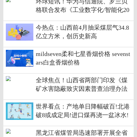
环球短讯！华为与信通院、罗兰贝
格联合发布《工业数字化/智能化20
30白皮书》
今热点：山西前4月抽采煤层气34.8
亿立方米，创历史新高
mildseven柔和七星香烟价格 sevenst
ars白盒香烟价格
全球焦点！山西省两部门印发《煤
矿水害隐蔽致灾因素普查治理办法
（试行）》的通知
世界看点：产地单日降幅破百!北港
破8或成定局!进口煤再浇一盆冰水!
黑龙江省煤管局迅速部署开展全省