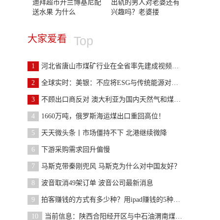
迪拜超市开兰博基尼配
出轨的男人对老婆还有
送水果 为什么
兴趣吗？老婆搂
大家爱看
Top
1
河北省唐山市煤矿行业在全省率先建成视频监控系统
2
全球实时：美银：不应将ESG与传统能源对立，未来10
3
不顾出口商反对 澳大利亚为国内天然气和煤炭价格设
4
1660万吨，俄罗斯海运煤出口重回高位！
5
天天微头条丨市场僵持不下 北港继续微降
6
下游采购需求回升偏慢
7
马斯克带秦刚兜风 马斯克为什么对中国友好？
8
波音取消49架订单 波音公司最新消息
9
拍客赚钱的方式有多少种？用ipad赚钱的5种方式
10
当前信息：陕西合阳经开区与中石油渭南煤层气管输有