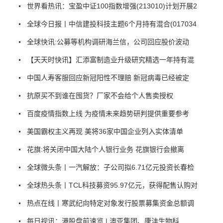
世界看热讯：宝盈中证100指数增强(213010)计划开展2
全球今日报丨中信建投科技主题6个月持有混合(017034
全球快讯:公募等机构调研海兰信，公司回应股价波动
【天天时快讯】汇添富制造业升级研究精选一年持有混
中国人寿客服回应新冠阳性不理赔 新冠病毒已经被定
抗原买不到谁在囤货？厂家不会给个人售卖授权
百度疫情指数上线 为疫情未来趋势研判提供重要参考
美国霸权主义再现 美将36家中国企业列入实体清单
花旗:将关闭中国大陆个人银行业务 花旗银行会撤离
全球微头条丨一汽解放：子公司拟6.71亿元投资长春检
全球热头条丨TCL科技募资95.97亿元，获得配售认购对
热点在线丨寒武纪向特定对象发行股票募集资金总额调
每日视讯：港股盘前速览 | 澳亚集团、康沣生物科