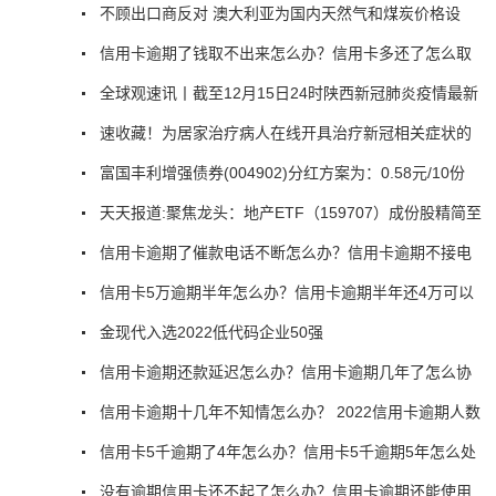
不顾出口商反对 澳大利亚为国内天然气和煤炭价格设
信用卡逾期了钱取不出来怎么办？信用卡多还了怎么取
全球观速讯丨截至12月15日24时陕西新冠肺炎疫情最新
速收藏！为居家治疗病人在线开具治疗新冠相关症状的
富国丰利增强债券(004902)分红方案为：0.58元/10份
天天报道:聚焦龙头：地产ETF（159707）成份股精简至
信用卡逾期了催款电话不断怎么办？信用卡逾期不接电
信用卡5万逾期半年怎么办？信用卡逾期半年还4万可以
金现代入选2022低代码企业50强
信用卡逾期还款延迟怎么办？信用卡逾期几年了怎么协
信用卡逾期十几年不知情怎么办？ 2022信用卡逾期人数
信用卡5千逾期了4年怎么办？信用卡5千逾期5年怎么处
没有逾期信用卡还不起了怎么办？信用卡逾期还能使用