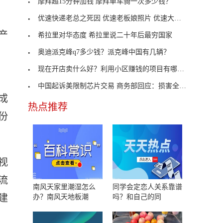
摩拜超15分钟加钱 摩拜单车骑一次多少钱？
优速快递老总之死因 优速老板娘照片 优速大面积退
产
希拉里对华态度 希拉里说二十年后最穷国家
奥迪派克峰q7多少钱？派克峰中国有几辆？
现在开店卖什么好？利用小区赚钱的项目有哪些？
中国起诉美限制芯片交易 商务部回应：损害全球和平
成
热点推荐
份
视
流
南风天家里潮湿怎么
同学会定恋人关系靠谱
建
办？南风天地板潮
吗？和自己的同