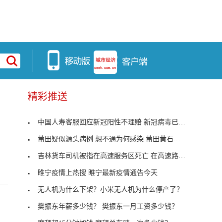
精彩推送
中国人寿客服回应新冠阳性不理赔 新冠病毒已经被定
莆田疑似源头病例:想不通为何感染 莆田黄石新增病
吉林货车司机被指在高速服务区死亡 在高速路上出了
睢宁疫情上热搜 睢宁最新疫情通告今天
无人机为什么下架？小米无人机为什么停产了？
樊振东年薪多少钱？ 樊振东一月工资多少钱？