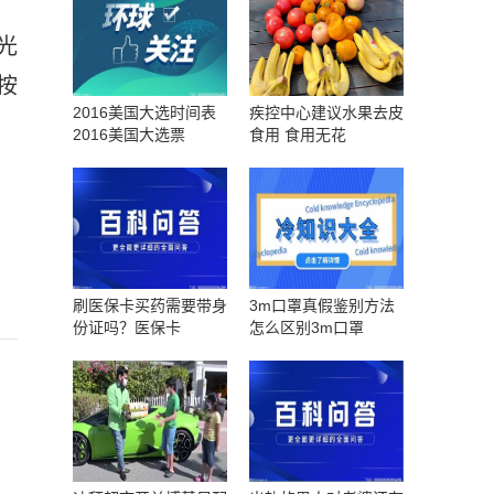
光
按
2016美国大选时间表
疾控中心建议水果去皮
2016美国大选票
食用 食用无花
刷医保卡买药需要带身
3m口罩真假鉴别方法
份证吗？医保卡
怎么区别3m口罩