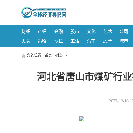
财经
产经
金融
股市
文化
艺术
公司
美食
策略
专栏
生活
汽车
房产
城市
您的位置：
首页
>
财经
>
河北省唐山市煤矿行业
2022-12-1