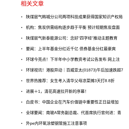
相关文章
陕煤层气韩城分公司两项科技成果获得国家知识产权局
机构：焦炭供需结构逐步趋于平衡 预计短期焦炭盘面
陕煤层气新泰能源公司：念好“四字经”推动主题教育
要闻：上半年基金分红近千亿 债券基金分红最豪爽
环球今亮点！下半年中小学教资考试公告发布 网上注
环球视讯！港股异动｜百威亚太(01873)午后加速跌超7
世界热推荐：女生考入清华父母凉菜摊3天打8.8折
进展＋1，清花高速拉开新的序幕！
白皮书：中国企业在汽车价值链中重要性正日益增加
全球要闻：南玻A常务副总裁、代首席执行官何进：青
外pe内环氧涂塑钢管施工注意事项