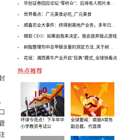
华创证券回应论坛“零听众”：后排有人照片未拍全_
世界看点：广元美食必吃_广元美食
顺鑫农业大事件：终得剥离地产业务，多年已付出巨大
微软 CEO：如果由我来决定，我会放弃独占游戏
树脂整理剂中总甲醛含量的测定方法_关于树脂整理剂
花垣：湘西黄牛产业开启“狂犇”模式_全球快看点
热点推荐
封
、
口
环球今亮点！下半年中
全球要闻：南玻A常务
管
小学教资考试公
副总裁、代首席
注