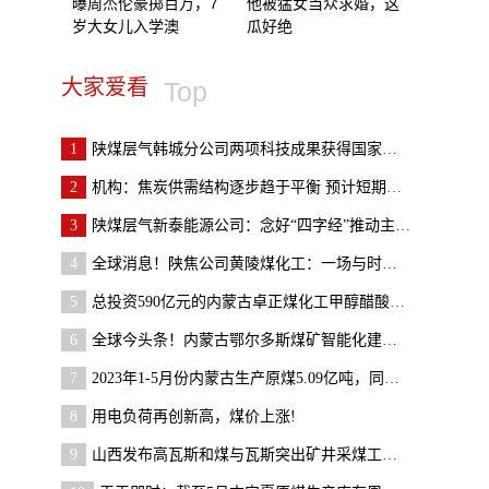
曝周杰伦豪掷百万，7
他被猛女当众求婚，这
岁大女儿入学澳
瓜好绝
大家爱看
Top
1
陕煤层气韩城分公司两项科技成果获得国家知识产权局
2
机构：焦炭供需结构逐步趋于平衡 预计短期焦炭盘面
3
陕煤层气新泰能源公司：念好“四字经”推动主题教育
4
全球消息！陕焦公司黄陵煤化工：一场与时间赛跑的抢
5
总投资590亿元的内蒙古卓正煤化工甲醇醋酸项目复工-
6
全球今头条！内蒙古鄂尔多斯煤矿智能化建设规划总投
7
2023年1-5月份内蒙古生产原煤5.09亿吨，同比增长2.2%
8
用电负荷再创新高，煤价上涨!
9
山西发布高瓦斯和煤与瓦斯突出矿井采煤工作面实现风