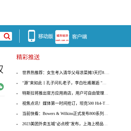
精彩推送
权
世界热推荐：女生考入清华父母凉菜摊3天打8.8折
“源”来如此丨孔子问礼老子，李白杜甫邂逅 “日月
特斯拉将推出官方应用商店，用户可自由管理第三方应
视焦点讯！媒体第一时间抢订，坦克500 Hi4-T注定成
当前快看：Bowers & Wilkins正式发布800系列珍藏版
2023美团外卖五城“必点榜”发布，上海上榜品牌数全