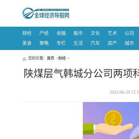
财经
产经
金融
股市
文化
艺术
公司
美食
策略
专栏
生活
汽车
房产
城市
您的位置：
首页
>
财经
>
陕煤层气韩城分公司两项
2023-06-29