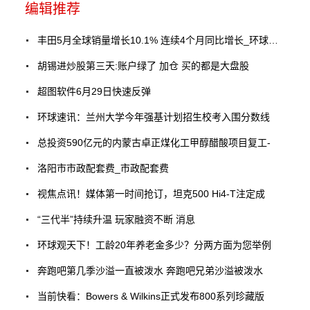
编辑推荐
丰田5月全球销量增长10.1% 连续4个月同比增长_环球热讯
胡锡进炒股第三天:账户绿了 加仓 买的都是大盘股
超图软件6月29日快速反弹
环球速讯：兰州大学今年强基计划招生校考入围分数线
总投资590亿元的内蒙古卓正煤化工甲醇醋酸项目复工-
洛阳市市政配套费_市政配套费
视焦点讯！媒体第一时间抢订，坦克500 Hi4-T注定成
“三代半”持续升温 玩家融资不断 消息
环球观天下！工龄20年养老金多少？分两方面为您举例
奔跑吧第几季沙溢一直被泼水 奔跑吧兄弟沙溢被泼水
当前快看：Bowers & Wilkins正式发布800系列珍藏版