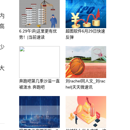
内
高
6.29午评|这里更有优
超图软件6月29日快速
势！|当前速读
反弹
少
大
奔跑吧第几季沙溢一直
刘rachel同人文_刘rac
被泼水 奔跑吧
hel|天天微速讯