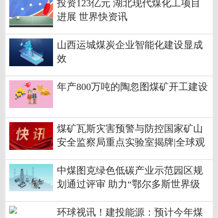
投资123亿元 湖北现代煤化工项目
进展 世界快资讯
山西运城煤炭企业智能化建设显成
效
年产800万吨的陶忽图煤矿开工建设
煤矿瓦斯灾害预警与防控国家矿山
安全监察局重点实验室揭牌|全球观
察
中煤图克绿色低碳产业示范园区规
划通过评审 助力“鄂尔多斯世界级
现代煤化工产业示范核心区”建设-
天天资讯
环球视讯！建投能源：预计今年煤