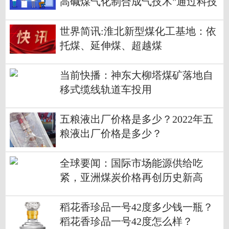
高碱煤气化制合成气技术"通过科技
成果鉴定，循环流化床"高碱煤气
化"实现国际领先
世界简讯:淮北新型煤化工基地：依
托煤、延伸煤、超越煤
当前快播：神东大柳塔煤矿落地自
移式缆线轨道车投用
五粮液出厂价格是多少？2022年五
粮液出厂价格是多少？
全球要闻：国际市场能源供给吃
紧，亚洲煤炭价格再创历史新高
稻花香珍品一号42度多少钱一瓶？
稻花香珍品一号42度怎么样？