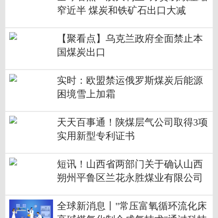
窄近半 煤炭和铁矿石出口大减
【聚看点】乌克兰政府全面禁止本
国煤炭出口
实时：欧盟禁运俄罗斯煤炭后能源
困境雪上加霜
天天百事通！陕煤层气公司取得3项
实用新型专利证书
短讯！山西省两部门关于确认山西
朔州平鲁区兰花永胜煤业有限公司
等10座煤矿为安全生产标准化管理
体系二级达标煤矿的通知
全球新消息丨"常压富氧循环流化床