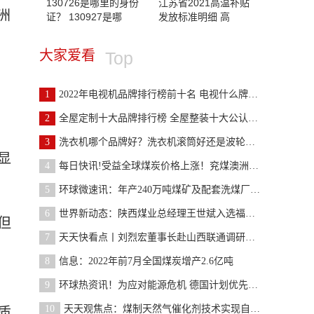
130726是哪里的身份
江苏省2021高温补贴
洲
证？ 130927是哪
发放标准明细 高
大家爱看
Top
1
2022年电视机品牌排行榜前十名 电视什么牌子质量最
2
全屋定制十大品牌排行榜 全屋整装十大公认品牌
3
洗衣机哪个品牌好？洗衣机滚筒好还是波轮的好？
显
4
每日快讯!受益全球煤炭价格上涨！兖煤澳洲扭亏为盈
5
环球微速讯：年产240万吨煤矿及配套洗煤厂项目，正
6
世界新动态：陕西煤业总经理王世斌入选福布斯“2022
但
7
天天快看点丨刘烈宏董事长赴山西联通调研庞庞塔智慧
8
信息：2022年前7月全国煤炭增产2.6亿吨
9
环球热资讯！为应对能源危机 德国计划优先提供煤炭
10
天天观焦点：煤制天然气催化剂技术实现自主可控
质