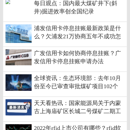
每日观点：国内最大煤矿井下(斜
井)掘进效率创全国纪录
浦发信用卡停息挂账最新政策是什
么？欠浦发21万协商五年不成功怎
么办？
广发信用卡如何协商停息挂账？广
发信用卡停息挂账申请办法
全球资讯：生态环境部：去年10月
份至今已审查审批煤矿项目102个
涉及产能5.1亿吨/年
天天看热讯：国家能源局关于内蒙
古上海庙矿区长城二号煤矿二期工
程项目核准的批复
2022年rfid上市公司有哪些？rfid软