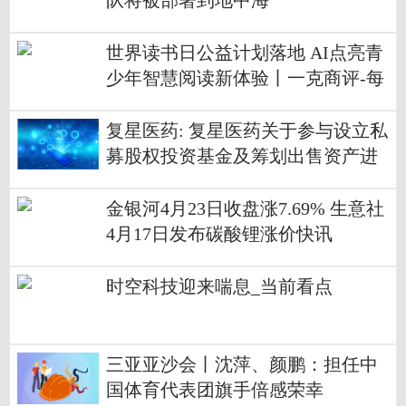
队将被部署到地中海
世界读书日公益计划落地 AI点亮青
少年智慧阅读新体验丨一克商评-每
日热讯
复星医药: 复星医药关于参与设立私
募股权投资基金及筹划出售资产进
展的公告
金银河4月23日收盘涨7.69% 生意社
4月17日发布碳酸锂涨价快讯
时空科技迎来喘息_当前看点
三亚亚沙会丨沈萍、颜鹏：担任中
国体育代表团旗手倍感荣幸