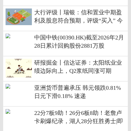
大行评级丨瑞银：信和置业中期盈
利及股息符合预期，评级“买入” 今
日关注
中国中铁(00390.HK)截至2026年2月
28日累计回购股份2881万股
研报掘金丨信达证券：太阳纸业业
绩边际向上，Q2浆纸同涨可期
亚洲货币普遍承压 韩元领跌0.81%
日元下滑0.18% 速递
22分7板9助！26分6板8助！老詹卢
卡刷爆纪录，湖人28分狂胜勇士|即
时看