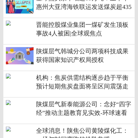
惠州大亚湾海铁联运发送煤炭超435
万吨
晋能控股煤业集团一煤矿发生顶板
事故4人被困|全球观焦点
陕煤层气韩城分公司两项科技成果
获得国家知识产权局授权
机构：焦炭供需结构逐步趋于平衡
预计短期焦炭盘面将呈区间震荡走
势 当前头条
陕煤层气新泰能源公司：念好“四字
经”推动主题教育见实效-环球速看
全球消息！陕焦公司黄陵煤化工：