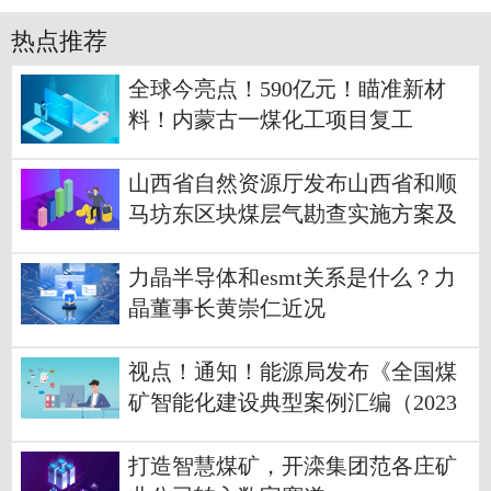
热点推荐
全球今亮点！590亿元！瞄准新材
料！内蒙古一煤化工项目复工
山西省自然资源厅发布山西省和顺
马坊东区块煤层气勘查实施方案及
评审意见审查结果的公告 热议
力晶半导体和esmt关系是什么？力
晶董事长黄崇仁近况
视点！通知！能源局发布《全国煤
矿智能化建设典型案例汇编（2023
年）》
打造智慧煤矿，开滦集团范各庄矿