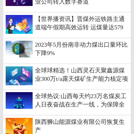
业公司转入数字赛道
【世界播资讯】晋煤外运铁路主通
道端午假期高效运转 运煤量达579
万吨
2023年5月份南非动力煤出口量环比
下降9%
全球球精选！山西灵石天聚鑫源煤
业300万t/a露天煤矿生产能力核定项
目获批
全球热议:山西每天约23万名煤炭工
人日夜奋战在生产一线，为保障全
国能源供应作出了重要贡献！
陕西狮山能源煤业有限公司恢复生
产