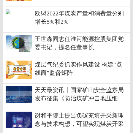
欧盟2022年煤炭产量和消费量分别
增长5%和2%
王世森同志任淮河能源控股集团党
委书记，提名任董事长
煤层气纪委抓实作风建设 构建“点
线面”监督矩阵
天天最资讯丨国家矿山安全监察局
发布征集《防治煤矿冲击地压细
则》修订意见的函
谢和平院士提出负碳充填开采新理
念与技术构想，可望实现煤炭开采
利用“自身碳中和”-快资讯