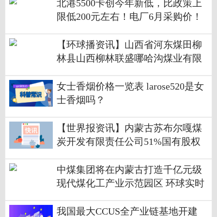
北港5500卡创今年新低，比政策上
限低200元左右！电厂6月采购价！
日钢喷吹煤涨价！
【环球播资讯】山西省河东煤田柳
林县山西柳林联盛哪哈沟煤业有限
公司矿产资源储量评审备案
女士香烟价格一览表 larose520是女
士香烟吗？
【世界报资讯】内蒙古苏布尔嘎煤
炭开发有限责任公司51%国有股权
转让
中煤集团将在内蒙古打造千亿元级
现代煤化工产业示范园区 环球实时
我国最大CCUS全产业链基地开建