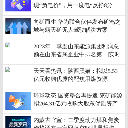
现“负电价”，用一度电“反挣8分
钱”！对动力煤市场影响有多大？
向矿而生 华为联合伙伴发布矿鸿之
城与露天矿无人驾驶解决方案
2023年一季度山东能源集团利润总
额在山东省属企业中排名第一|实时
焦点
天天看热讯：陕西黑猫：拟以5.53
亿元收购优质的配焦用煤资源
环球动态:国资整合再提速 兖矿能源
拟264.31亿元收购大股东优质资产
内蒙古官宣：二季度动力煤和焦炭