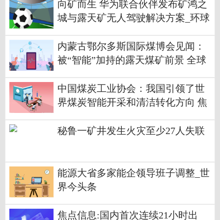
向矿而生 华为联合伙伴发布矿鸿之
城与露天矿无人驾驶解决方案_环球
快讯
内蒙古鄂尔多斯国际煤博会见闻：
被“智能”加持的露天煤矿前景 全球
关注
中国煤炭工业协会：我国引领了世
界煤炭智能开采和清洁转化方向 焦
点关注
秘鲁一矿井发生火灾至少27人失联
能源大省多家能企领导班子调整_世
界今头条
焦点信息:国内首次连续21小时出